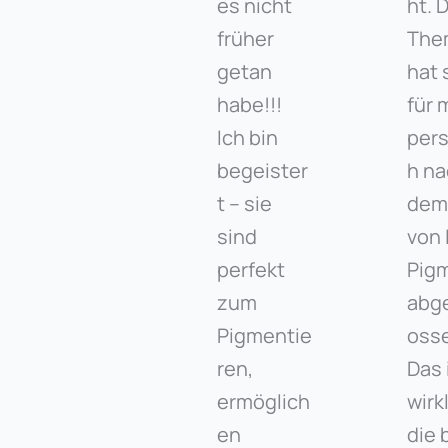
es nicht
ht. 
früher
The
getan
hat 
habe!!!
für 
Ich bin
pers
begeister
h n
t – sie
dem
sind
von 
perfekt
Pig
zum
abg
Pigmentie
oss
ren,
Das 
ermöglich
wirk
en
die 