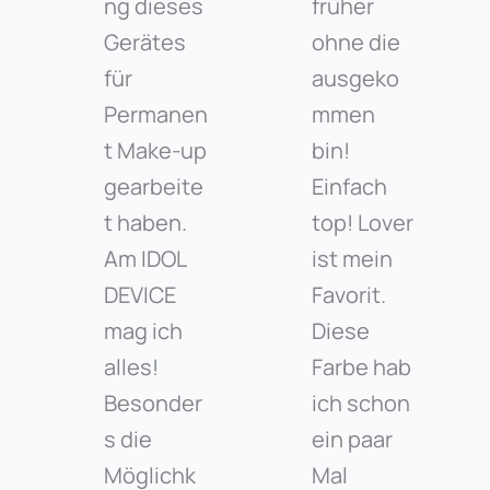
ng dieses
früher
Gerätes
ohne die
für
ausgeko
Permanen
mmen
t Make-up
bin!
gearbeite
Einfach
t haben.
top! Lover
Am IDOL
ist mein
DEVICE
Favorit.
mag ich
Diese
alles!
Farbe hab
Besonder
ich schon
s die
ein paar
Möglichk
Mal