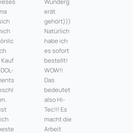
Dieses
Wunderg
ma
erät
sich
gehört)))
mich
Natürlich
önlic
habe ich
ach
es sofort
 Kauf
bestellt!
IDOL-
WOW!!
ments
Das
eschl
bedeutet
en.
also Hi-
ist
Tec!!! Es
lich
macht die
beste
Arbeit