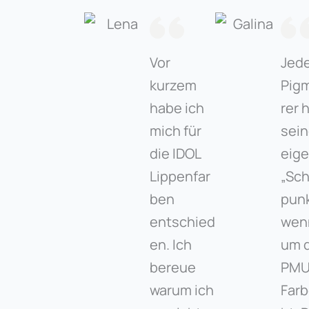
Vor
​Jed
kurzem
Pig
habe ich
rer 
mich für
sei
die IDOL
eig
Lippenfar
„Sc
ben
punk
entschied
wen
en. Ich
um 
bereue
PMU
warum ich
Far