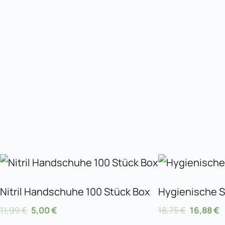
Ursprünglicher
Aktueller
Ursprüngl
A
Preis
Preis
Preis
P
war:
ist:
war:
i
Nitril Handschuhe 100 Stück Box
Hygienische S
11,99 €
5,00 €.
18,75 €
1
11,99
€
5,00
€
18,75
€
16,88
€