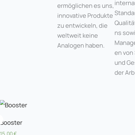
interna
ermöglichen es uns,
Standa
innovative Produkte
Qualit
zu entwickeln, die
ns sow
weltweit keine
Manag
Analogen haben.
en von 
und Ge
der Arb
Booster
15,00
€