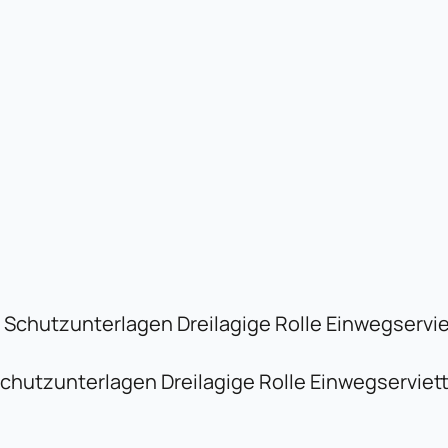
icher
ktueller
reis
st:
chutzunterlagen Dreilagige Rolle Einwegserviet
6,88 €.