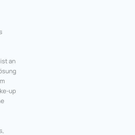
ist an
ösung
im
ke-up
ne
s,