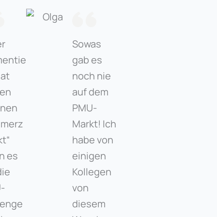
er
Sowas
mentie
gab es
hat
noch nie
nen
auf dem
enen
PMU-
hmerz
Markt! Ich
t“
habe von
n es
einigen
die
Kollegen
-
von
benge
diesem