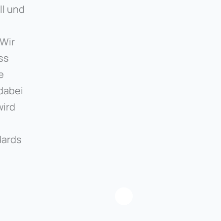
ll und
 Wir
ss
e
dabei
wird
dards