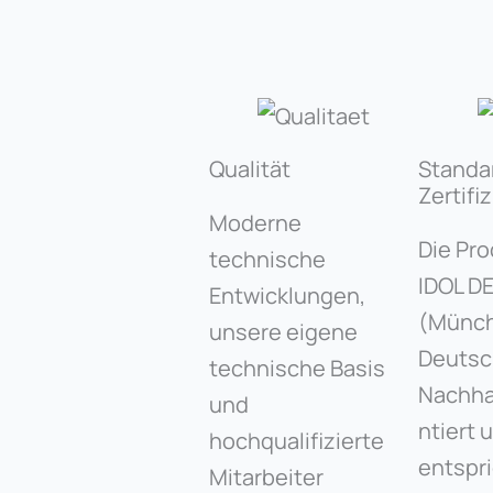
Qualität
Standa
Zertifi
Moderne
Die Pro
technische
IDOL D
Entwicklungen,
(Münch
unsere eigene
Deutsc
technische Basis
Nachhal
und
ntiert 
hochqualifizierte
entspr
Mitarbeiter