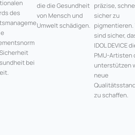
tionalen
die die Gesundheit
präzise, ​​schne
rds des
von Mensch und
sicher zu
ätsmanageme
Umwelt schädigen.
pigmentieren.
ie
sind sicher, da
ementsnorm
IDOL DEVICE di
Sicherheit
PMU-Artisten 
sundheit bei
unterstützen 
eit.
neue
Qualitätsstan
zu schaffen.