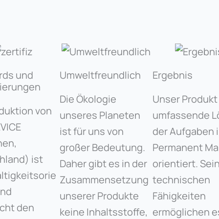
rds und
Umweltfreundlich
Ergebnis
zierungen
Die Ökologie
Unser Produkt 
duktion von
unseres Planeten
umfassende L
EVICE
ist für uns von
der Aufgaben 
en,
großer Bedeutung.
Permanent Ma
hland) ist
Daher gibt es in der
orientiert. Sei
tigkeitsorie
Zusammensetzung
technischen
und
unserer Produkte
Fähigkeiten
icht den
keine Inhaltsstoffe,
ermöglichen e