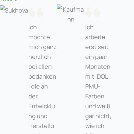
Ich
Ich
möchte
arbeite
mich ganz
erst seit
herzlich
ein paar
bei allen
Monaten
bedanken
mit IDOL
, die an
PMU-
der
Farben
Entwicklu
und weiß
ng und
gar nicht,
Herstellu
wie ich