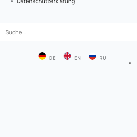
Datenschutzerklärung
Suche
Suche
DE
EN
RU
0