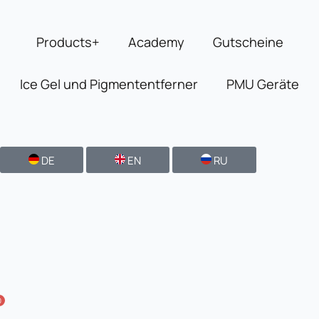
Zum
Inhalt
Products+
Academy
Gutscheine
springen
Ice Gel und Pigmententferner
PMU Geräte
DE
EN
RU
0