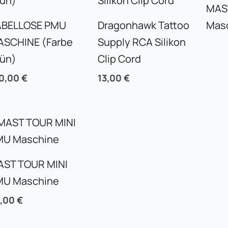
MAS
ABELLOSE PMU
Dragonhawk Tattoo
Mas
ASCHINE (Farbe
Supply RCA Silikon
rün)
Clip Cord
0,00
€
13,00
€
AST TOUR MINI
MU Maschine
5,00
€