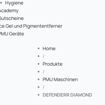
Hygiene
Academy
Gutscheine
Ice Gel und Pigmententferner
PMU Geräte
Home
/
Produkte
/
PMU Maschinen
/
DEFENDERR DIAMOND