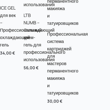
ICE GEL
для век
LTB
–
NUMB –
Профессиональный
Охлаждающий
Профессиональная
охлаждающий
крем-
система
гель
гель для
картриджей
профессионального
34,00
€
для
использования
мастеров
56,00
€
перманентного
макияжа
и
татуировщиков
30,00
€