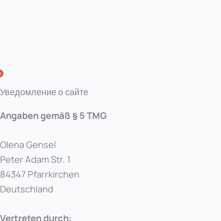
0
Уведомление о сайте
Angaben gemäß § 5 TMG
Olena Gensel
Peter Adam Str. 1
84347 Pfarrkirchen
Deutschland
Vertreten durch: