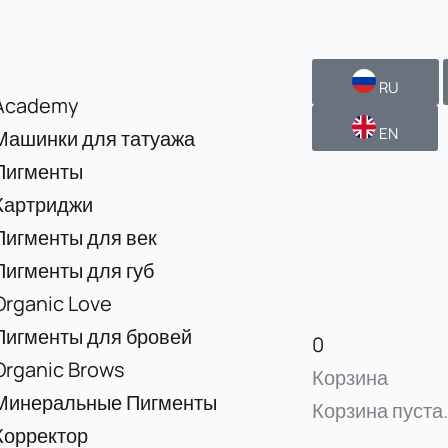
RU
Academy
EN
Машинки для татуажа
Пигменты
Картриджи
Пигменты для век
Пигменты для губ
Organic Love
Пигменты для бровей
0
Organic Brows
Корзина
Минеральные Пигменты
Корзина пуста.
Корректор