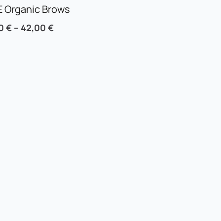
 Organic Brows
00
€
–
42,00
€