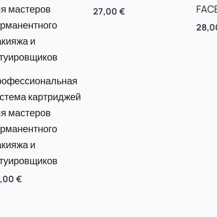
FACE
27,00
€
28,
рофессиональная
стема картриджей
я мастеров
рманентного
кияжа и
атуировщиков
0,00
€