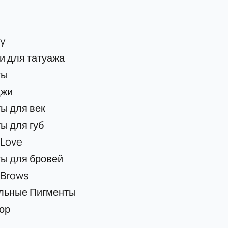
y
 для татуажа
ты
джи
ы для век
ы для губ
 Love
ы для бровей
 Brows
льные Пигменты
ор