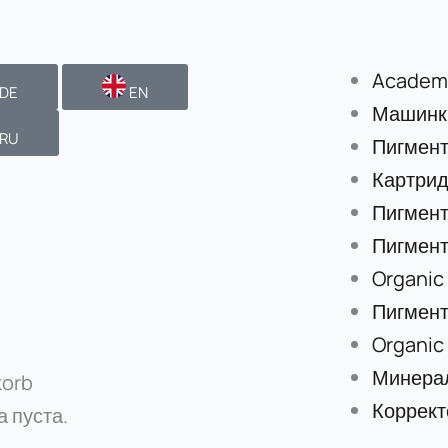
Academ
DE
EN
Машинки
RU
Пигмен
Картри
Пигмент
Пигмент
Organic
Пигмент
Organic
Минера
orb
Коррект
 пуста.