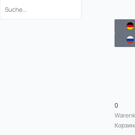
Поиск
Поиск
0
Warenk
Корзина