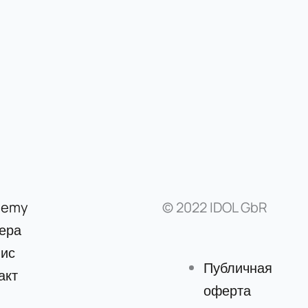
demy
© 2022 IDOL GbR
ера
ис
Публичная
акт
оферта