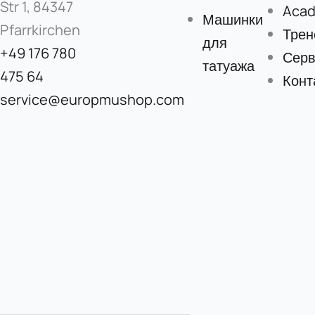
Str 1, 84347
Aca
Машинки
Pfarrkirchen
Трен
для
+49 176 780
Серв
татуажа
475 64
Конт
service@europmushop.com