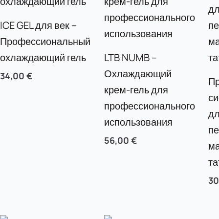
ICE GEL для век –
Профессиональный
охлаждающий гель
LTB NUMB –
Охлаждающий
34,00
€
П
крем-гель для
си
профессионального
дл
использования
пе
56,00
€
ма
т
3