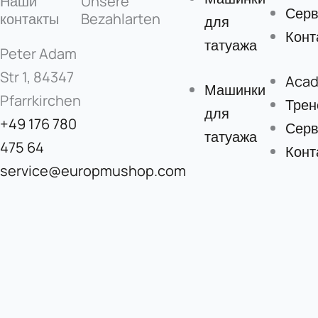
Наши
Unsere
Серв
контакты
Bezahlarten
для
Конт
татуажа
Peter Adam
Str 1, 84347
Aca
Машинки
Pfarrkirchen
Трен
для
+49 176 780
Серв
татуажа
475 64
Конт
service@europmushop.com