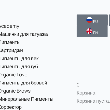
RU
Academy
EN
Машинки для татуажа
Пигменты
Картриджи
Пигменты для век
Пигменты для губ
Organic Love
Пигменты для бровей
0
Organic Brows
Корзина
Минеральные Пигменты
Корзина пуста.
Корректор