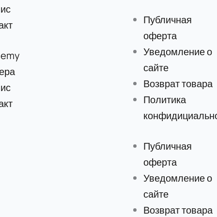
ис
Публичная
акт
оферта
Уведомление о
demy
сайте
ера
Возврат товара
ис
Политика
акт
конфидициальн
Публичная
оферта
Уведомление о
сайте
Возврат товара