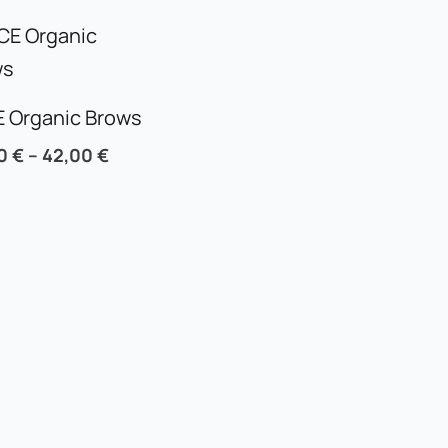
 Organic Brows
00
€
–
42,00
€