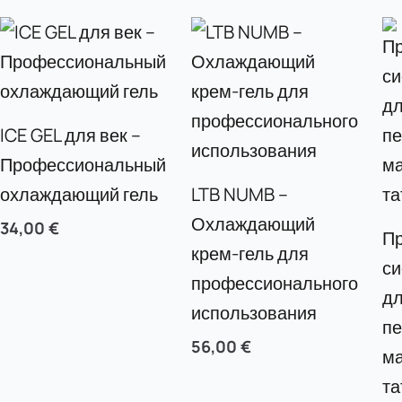
ICE GEL для век –
Профессиональный
охлаждающий гель
LTB NUMB –
Охлаждающий
34,00
€
П
крем-гель для
си
профессионального
дл
использования
пе
56,00
€
ма
т