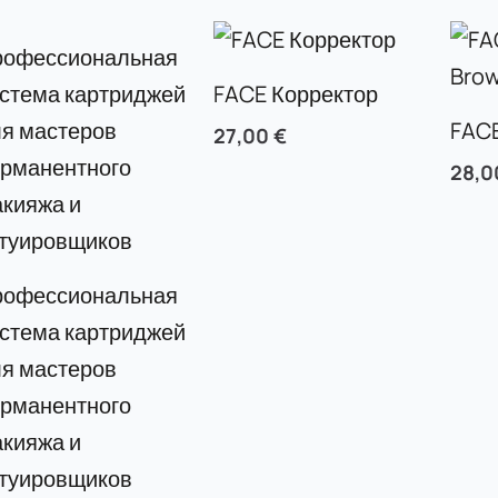
FACE Корректор
FACE
27,00
€
28,
рофессиональная
стема картриджей
я мастеров
рманентного
кияжа и
атуировщиков