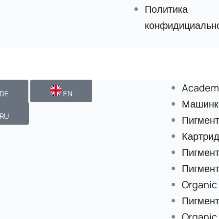
Политика
конфидициальн
Academ
DE
EN
Машинки
RU
Пигмен
Картри
Пигмент
Пигмент
Organic
Пигмент
Organic