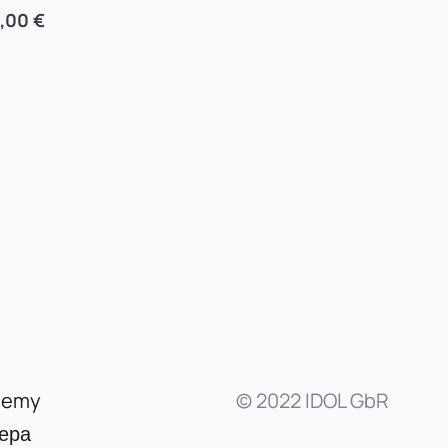
0,00
€
demy
© 2022 IDOL GbR
ера