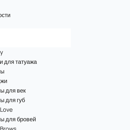
ости
y
 для татуажа
ты
джи
ы для век
ы для губ
 Love
ы для бровей
 Brows