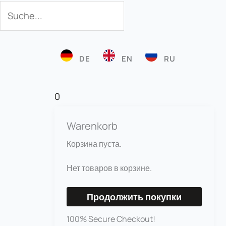
Поиск
Поиск
DE
EN
RU
0
Warenkorb
Корзина пуста.
Нет товаров в корзине.
Продолжить покупки
100% Secure Checkout!