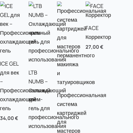
FACE
Корректор
27,00
€
ICE GEL
для век
LTB
–
NUMB –
Профессиональный
Охлаждающий
Профессиональная
охлаждающий
крем-
система
гель
гель для
картриджей
профессионального
34,00
€
для
использования
мастеров