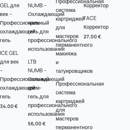
FACE
Корректор
27,00
€
ICE GEL
для век
LTB
–
NUMB –
Профессиональный
Охлаждающий
Профессиональная
охлаждающий
крем-
система
гель
гель для
картриджей
профессионального
34,00
€
для
использования
мастеров
56,00
€
перманентного