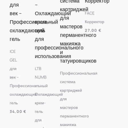
FACE
Корректор
27,00
€
ICE
GEL
для
LTB
Профессиональная
век –
NUMB
система
Профессиональный
–
картриджей
охлаждающий
Охлаждающий
для
гель
крем-
мастеров
гель
34,00
€
перманентного
для
макияжа