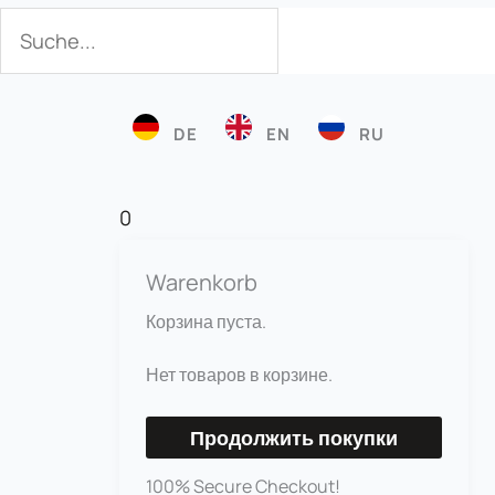
Поиск
Поиск
DE
EN
RU
0
Warenkorb
Корзина пуста.
Нет товаров в корзине.
Продолжить покупки
100% Secure Checkout!