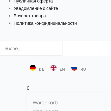
Публичная оферта
Уведомление о сайте
Возврат товара
Политика конфидициальности
Поиск
Поиск
DE
EN
RU
0
Warenkorb