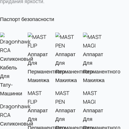
придания яркости.
Паспорт безопасности
MAST
MAST
MAST
FLIP
PEN
MAGI
Dragonhawk
Аппарат
Аппарат
Аппарат
RCA
Для
Для
Для
Силиконовый
Перманентного
Перманентного
Перманентного