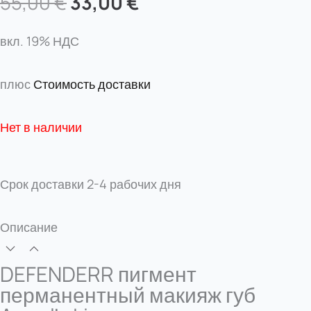
Первоначальная
Текущая
55,00
€
33,00
€
цена
цена:
составляла
33,00 €.
вкл. 19% НДС
55,00 €.
плюс
Стоимость доставки
Нет в наличии
Срок доставки
2-4 рабочих дня
Описание
DEFENDERR пигмент
перманентный макияж губ