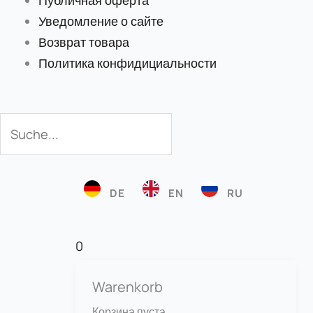
Публичная оферта
Уведомление о сайте
Возврат товара
Политика конфидициальности
Поиск
Поиск
DE
EN
RU
0
Warenkorb
Корзина пуста.