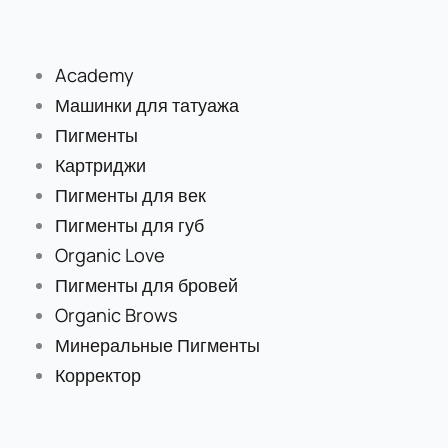
Перейти
Количество
к
товара
содержимому
LTB
Academy
NUMB
Машинки для татуажа
–
Пигменты
Охлаждающий
Картриджи
крем-
Пигменты для век
гель
Пигменты для губ
для
Organic Love
профессионального
Пигменты для бровей
использования
Organic Brows
Минеральные Пигменты
Корректор