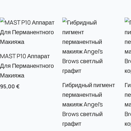
MAST P10 Аппарат
Для Перманентного
Макияжа
Гибридный пигмент
Ги
95,00
€
перманентный
п
макияж Angel’s
ма
Brows светлый
Br
графит
к