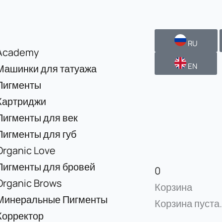
RU
Academy
EN
Машинки для татуажа
Пигменты
Картриджи
Пигменты для век
Пигменты для губ
Organic Love
Пигменты для бровей
0
Organic Brows
Корзина
Минеральные Пигменты
Корзина пуста.
Корректор