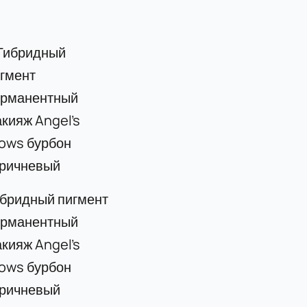
бридный пигмент
ерманентный
кияж Angel’s
ows бурбон
оричневый