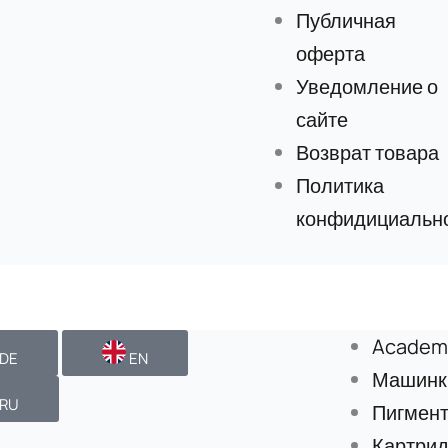
Публичная
оферта
Уведомление о
сайте
Возврат товара
Политика
конфидициальн
Academ
DE
EN
Машинки
RU
Пигмен
Картри