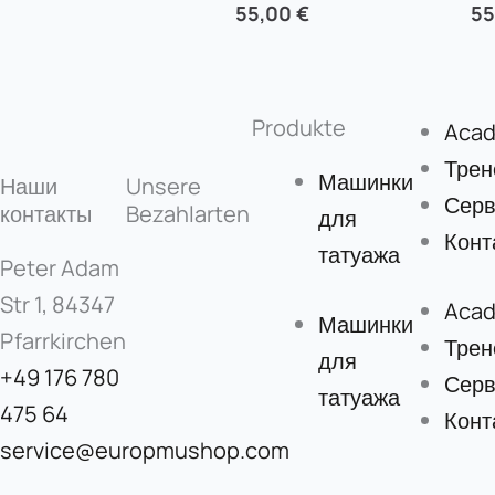
55,00
€
5
Produkte
Aca
Трен
Машинки
Наши
Unsere
Серв
контакты
Bezahlarten
для
Конт
татуажа
Peter Adam
Str 1, 84347
Aca
Машинки
Pfarrkirchen
Трен
для
+49 176 780
Серв
татуажа
475 64
Конт
service@europmushop.com