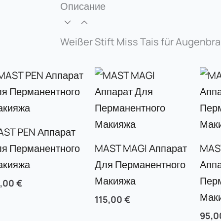
Описание
Weißer Stift Miss Tais für Augenbr
AST PEN Аппарат
ля Перманентного
MAST MAGI Аппарат
MAS
акияжа
Для Перманентного
Аппа
Макияжа
Пер
5,00
€
Мак
115,00
€
95,