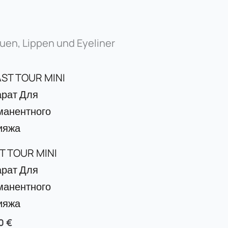
auen, Lippen und Eyeliner
T TOUR MINI
рат Для
манентного
ияжа
00
€