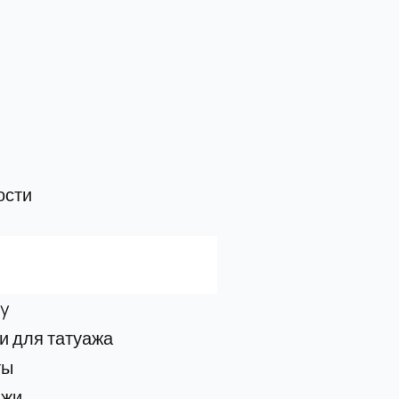
ости
y
 для татуажа
ты
джи