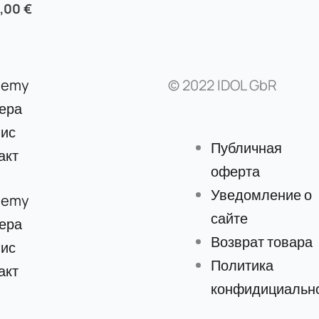
5,00
€
demy
© 2022 IDOL GbR
ера
ис
Публичная
акт
оферта
Уведомление о
demy
сайте
ера
Возврат товара
ис
Политика
акт
конфидициальн