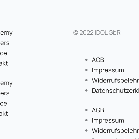
demy
© 2022 IDOL GbR
ers
ice
AGB
akt
Impressum
Widerrufsbeleh
demy
Datenschutzerk
ers
ice
AGB
akt
Impressum
Widerrufsbeleh