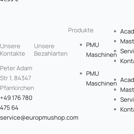
Produkte
Aca
Mast
PMU
Unsere
Unsere
Serv
Kontakte
Bezahlarten
Maschinen
Kont
Peter Adam
PMU
Str 1, 84347
Aca
Maschinen
Pfarrkirchen
Mast
+49 176 780
Serv
475 64
Kont
service@europmushop.com