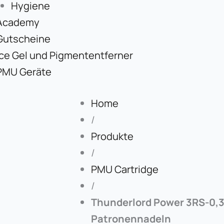
Hygiene
Academy
Gutscheine
Ice Gel und Pigmententferner
PMU Geräte
Home
/
Produkte
/
PMU Cartridge
/
Thunderlord Power 3RS-0,3
Patronennadeln