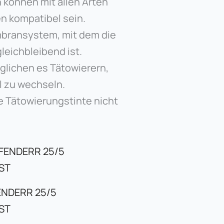
 können mit allen Arten
n kompatibel sein.
mbransystem, mit dem die
leichbleibend ist.
glichen es Tätowierern,
l zu wechseln.
ie Tätowierungstinte nicht
ENDERR 25/5
ST