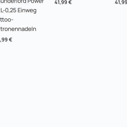
underlord Power
41,99
€
41,9
L-0,25 Einweg
ttoo-
tronennadeln
,99
€