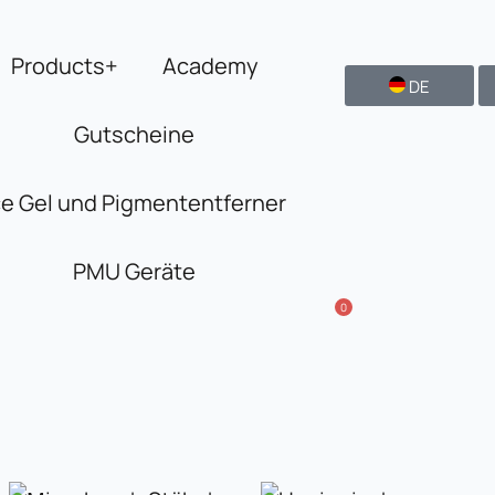
Products+
Academy
DE
Gutscheine
ce Gel und Pigmententferner
PMU Geräte
0
Ursprünglicher
Aktueller