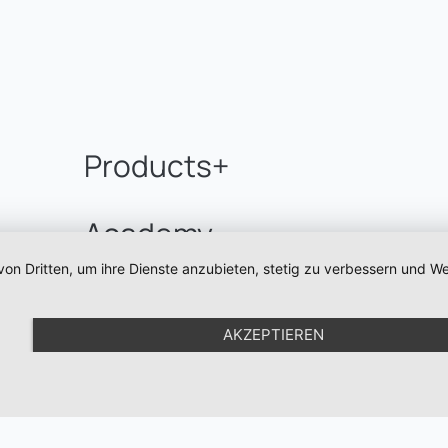
Products+
Academy
von Dritten, um ihre Dienste anzubieten, stetig zu verbessern und
Gutscheine
AKZEPTIEREN
Ice Gel und Pigmententfe
PMU Geräte