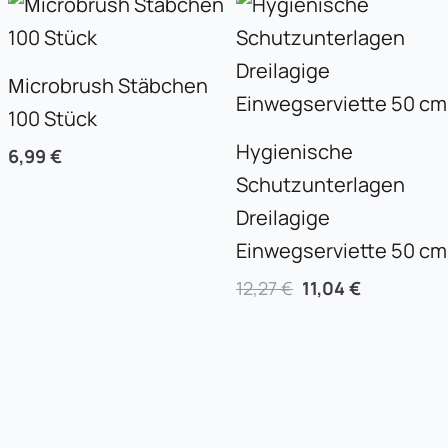
Preis
Preis
war:
ist:
12,27 €
11,04 €.
Мicrobrush Stäbchen
100 Stück
Hygienische
6,99
€
Schutzunterlagen
Dreilagige
Einwegserviette 50 cm
12,27
€
11,04
€