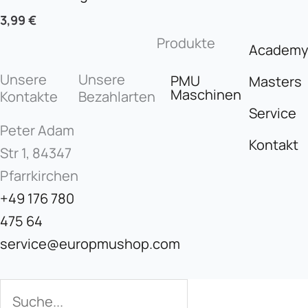
3,99
€
Produkte
Academ
Unsere
Unsere
PMU
Masters
Maschinen
Kontakte
Bezahlarten
Service
Peter Adam
Kontakt
Str 1, 84347
Pfarrkirchen
+49 176 780
475 64
service@europmushop.com
Suche
Suche