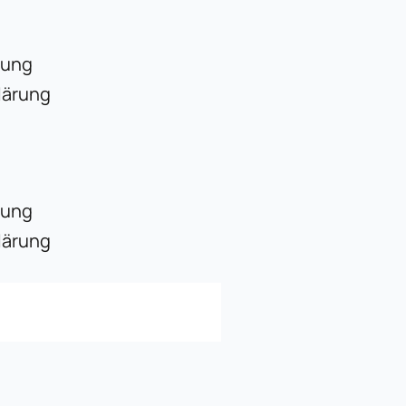
rung
lärung
rung
lärung