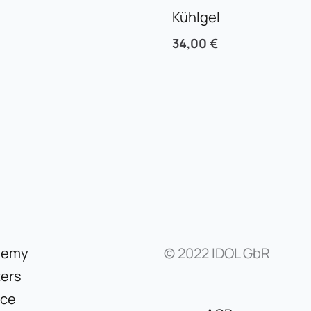
Kühlgel
34,00
€
demy
© 2022 IDOL GbR
ers
ice