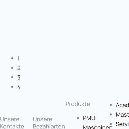
1
2
3
4
Produkte
Aca
Mast
PMU
Unsere
Unsere
Serv
Kontakte
Bezahlarten
Maschinen