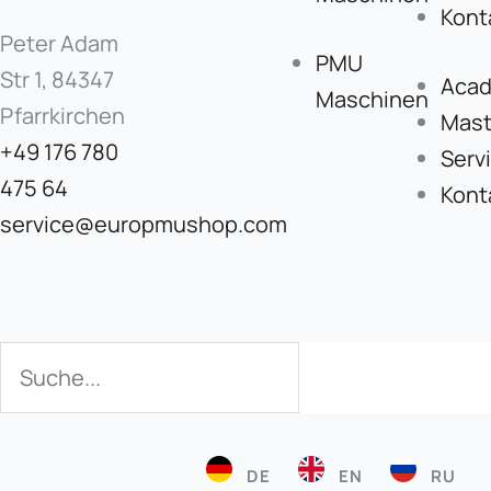
Kont
Peter Adam
PMU
Str 1, 84347
Aca
Maschinen
Pfarrkirchen
Mast
+49 176 780
Serv
475 64
Kont
service@europmushop.com
Suche
Suche
DE
EN
RU