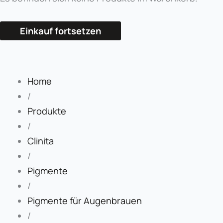
Einkauf fortsetzen
Ever
Brow
Clinita
Home
Kalahari
/
Kupfer
Produkte
Blond
/
Menge
Clinita
/
Pigmente
/
Pigmente für Augenbrauen
/