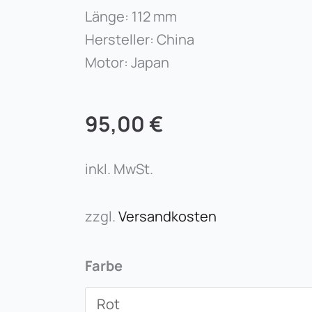
Länge: 112 mm
Hersteller: China
Motor: Japan
95,00
€
inkl. MwSt.
zzgl.
Versandkosten
MAST
Farbe
PEN
PMU