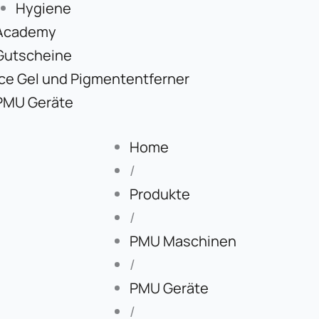
Hygiene
Academy
Gutscheine
Ice Gel und Pigmententferner
PMU Geräte
Home
/
Produkte
/
PMU Maschinen
/
PMU Geräte
/