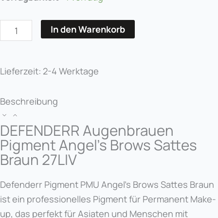
Hybridpigment
Angel's
In den Warenkorb
Brows
Sattes
Braun
Lieferzeit:
2-4 Werktage
Menge
Beschreibung
DEFENDERR Augenbrauen
Pigment Angel's Brows Sattes
Braun 27LIV
Defenderr Pigment PMU Angel's Brows Sattes Braun
ist ein professionelles Pigment für Permanent Make-
up, das perfekt für Asiaten und Menschen mit