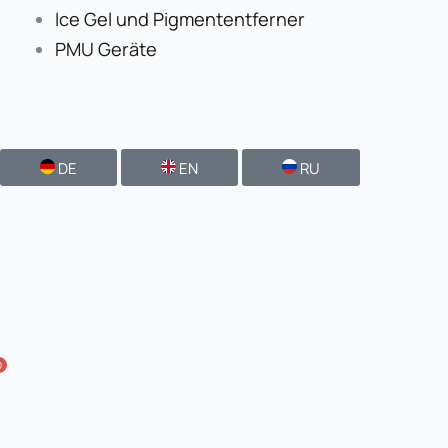
Ice Gel und Pigmententferner
PMU Geräte
DE
EN
RU
0