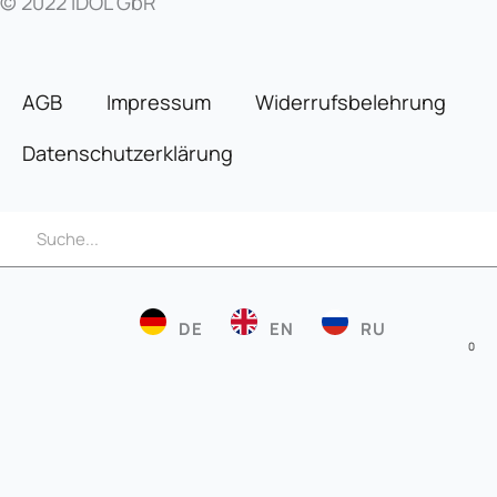
© 2022 IDOL GbR
AGB
Impressum
Widerrufsbelehrung
Datenschutzerklärung
Suche
Suche
DE
EN
RU
0