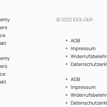
demy
© 2022 IDOL GbR
ers
ice
AGB
akt
Impressum
Widerrufsbeleh
demy
Datenschutzerk
ers
ice
AGB
akt
Impressum
Widerrufsbeleh
Datenschutzerk