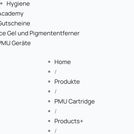
Hygiene
Academy
Gutscheine
Ice Gel und Pigmententferner
PMU Geräte
Home
/
Produkte
/
PMU Cartridge
/
Products+
/