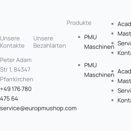
Produkte
Aca
Mast
PMU
Unsere
Unsere
Serv
Kontakte
Bezahlarten
Maschinen
Kont
Peter Adam
PMU
Str 1, 84347
Aca
Maschinen
Pfarrkirchen
Mast
+49 176 780
Serv
475 64
Kont
service@europmushop.com