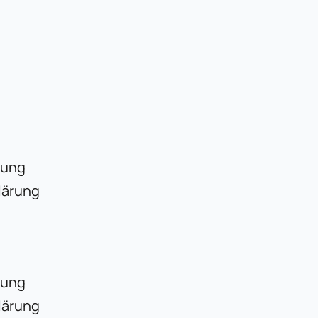
rung
lärung
rung
lärung