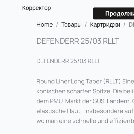
Корректор
Продолжи
Home
/
Товары
/
Картриджи
/
D
DEFENDERR 25/03 RLLT
DEFENDERR 25/03 RLLT
Round Liner Long Taper (RLLT) Eine
konischen scharfen Spitze. Die bel
dem PMU-Markt der GUS-Ländern. O
elastische Haut, insbesondere auf
wo man eine schnelle und effizien