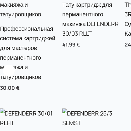
Тату картридж для
Th
перманентного
3R
макияжа DEFENDERR
Од
Профессиональная
30/03 RLLT
К
система картриджей
41,99
€
24
для мастеров
перманентного
макияжа и
татуировщиков
30,00
€