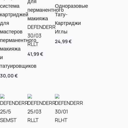
для
система
Одноразовые
перманентного
картриджей
Тату-
макияжа
для
Картриджи
DEFENDERR
мастеров
Иглы
30/03
перманентного
24,99
€
RLLT
макияжа
41,99
€
и
татуировщиков
30,00
€