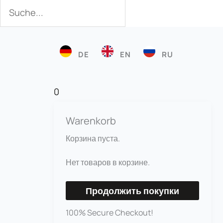
Поиск
Поиск
DE
EN
RU
0
Warenkorb
Корзина пуста.
Нет товаров в корзине.
Продолжить покупки
100% Secure Checkout!