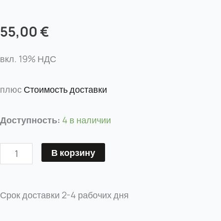
55,00
€
вкл. 19% НДС
плюс
Стоимость доставки
Количество
Доступность:
4 в наличии
товара
Гибридный
В корзину
пигмент
перманентный
макияж
Срок доставки
2-4 рабочих дня
Angel’s