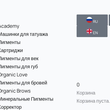
RU
Academy
EN
Машинки для татуажа
Пигменты
Картриджи
Пигменты для век
Пигменты для губ
Organic Love
Пигменты для бровей
0
Organic Brows
Корзина
Минеральные Пигменты
Корзина пуста.
Корректор