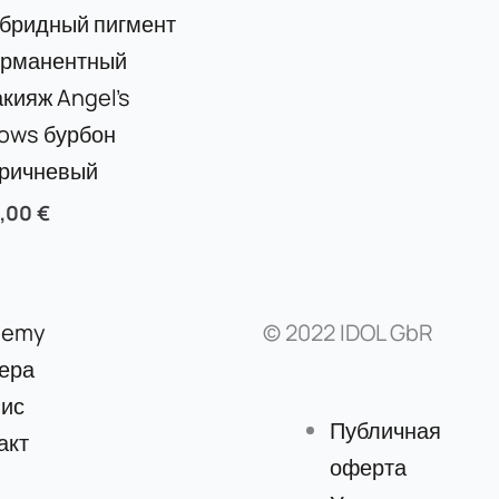
бридный пигмент
ерманентный
кияж Angel’s
ows бурбон
оричневый
5,00
€
demy
© 2022 IDOL GbR
ера
ис
Публичная
акт
оферта