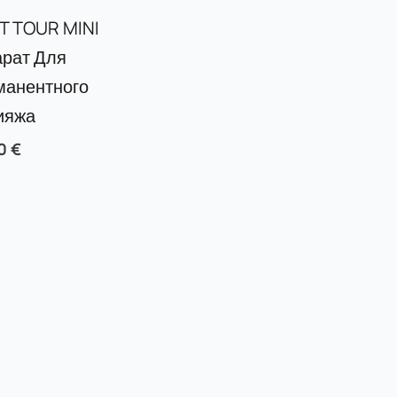
T TOUR MINI
рат Для
манентного
ияжа
00
€