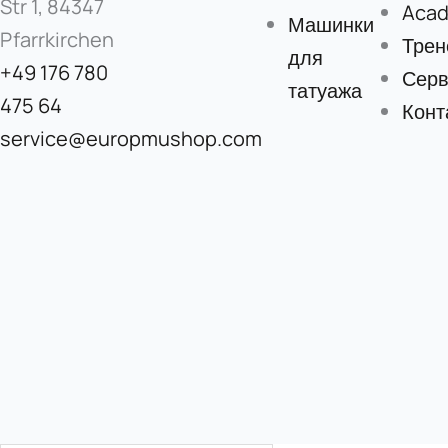
Str 1, 84347
Aca
Машинки
Pfarrkirchen
Трен
для
+49 176 780
Серв
татуажа
475 64
Конт
service@europmushop.com