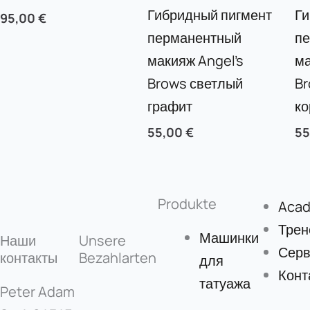
Гибридный пигмент
Ги
95,00
€
перманентный
п
макияж Angel’s
ма
Brows светлый
Br
графит
к
55,00
€
5
Produkte
Aca
Трен
Машинки
Наши
Unsere
Серв
контакты
Bezahlarten
для
Конт
татуажа
Peter Adam