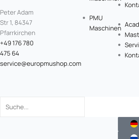
Kont
Peter Adam
PMU
Str 1, 84347
Aca
Maschinen
Pfarrkirchen
Mast
+49 176 780
Serv
475 64
Kont
service@europmushop.com
Suche
Suche