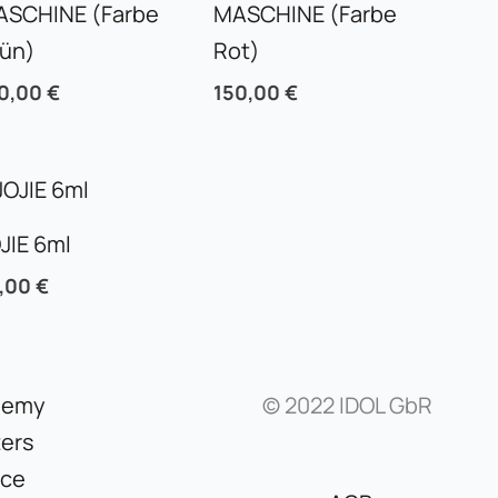
ASCHINE (Farbe
MASCHINE (Farbe
rün)
Rot)
0,00
€
150,00
€
JIE 6ml
5,00
€
demy
© 2022 IDOL GbR
ers
ice