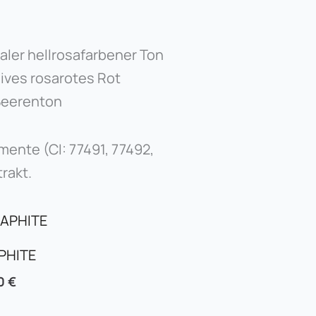
aler hellrosafarbener Ton
ves rosarotes Rot
Beerenton
gmente (CI: 77491, 77492,
rakt.
PHITE
00
€