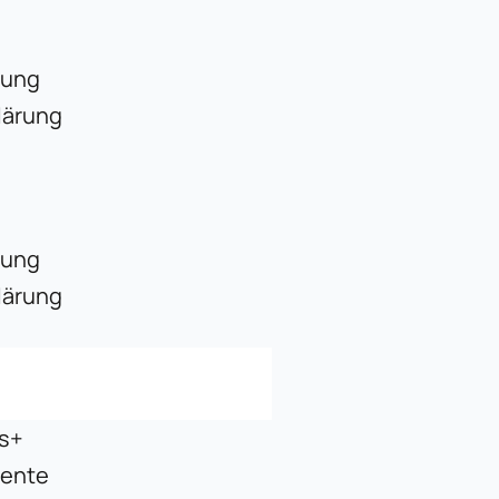
rung
lärung
rung
lärung
s+
ente