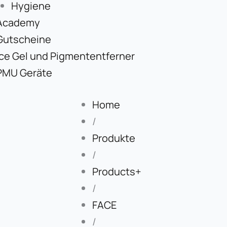
Hygiene
Academy
Gutscheine
Ice Gel und Pigmententferner
PMU Geräte
Home
/
Produkte
/
Products+
/
FACE
/