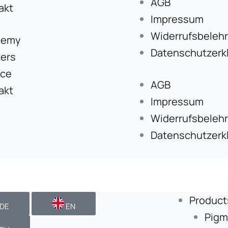
AGB
akt
Impressum
Widerrufsbeleh
demy
Datenschutzerk
ers
ice
AGB
akt
Impressum
Widerrufsbeleh
Datenschutzerk
Product
DE
EN
Pigm