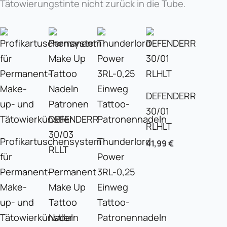
Tätowierungstinte nicht zurück in die Tube.
DEFENDERR
30/01
RLHLT
Profikartuschensystem
Thunderlord
41,99
€
für
Power
Permanent-
Permanent
3RL-0,25
Make-
Make Up
Einweg
up- und
Tattoo
Tattoo-
Tätowierkünstler
Nadeln
Patronennadeln