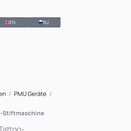
EN
RU
en
/
PMU Geräte
/
o-Stiftmaschine
Tattoo-