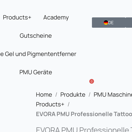
Products+
Academy
DE
Gutscheine
ce Gel und Pigmententferner
PMU Geräte
0
Home
/
Produkte
/
PMU Maschin
Products+
/
EVORA PMU Professionelle Tatto
EVORA PMU Professionelle 