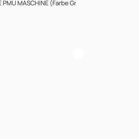
 PMU MASCHINE (Farbe Grün)
KABELLOSE PMU 
150,00
€