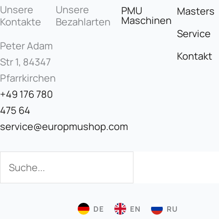
Unsere
Unsere
PMU
Masters
Maschinen
Kontakte
Bezahlarten
Service
Peter Adam
Kontakt
Str 1, 84347
Pfarrkirchen
+49 176 780
475 64
service@europmushop.com
Suche
Suche
DE
EN
RU