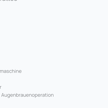
rmaschine
r
 Augenbrauenoperation