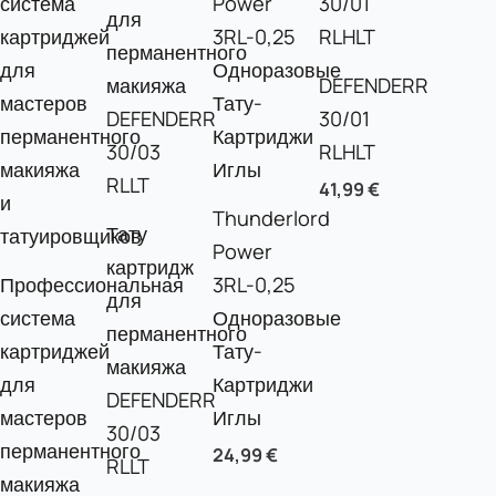
DEFENDERR
30/01
RLHLT
41,99
€
Thunderlord
Тату
Power
картридж
Профессиональная
3RL-0,25
для
система
Одноразовые
перманентного
картриджей
Тату-
макияжа
для
Картриджи
DEFENDERR
мастеров
Иглы
30/03
перманентного
24,99
€
RLLT
макияжа