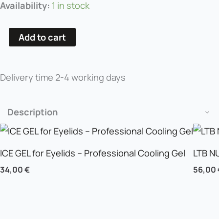
Coloressense
Availability:
1 in stock
Amber
Ambition
Add to cart
4.65
quantity
Delivery time
2-4 working days
Description
ICE GEL for Eyelids – Professional Cooling Gel
LTB N
34,00
€
56,00