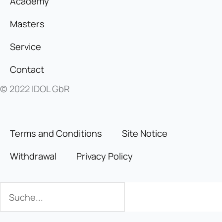
Academy
Masters
Service
Contact
© 2022 IDOL GbR
Terms and Conditions
Site Notice
Withdrawal
Privacy Policy
Search
Search