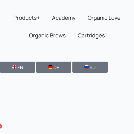
Skip
to
Products+
Academy
Organic Love
content
Organic Brows
Cartridges
EN
DE
RU
0