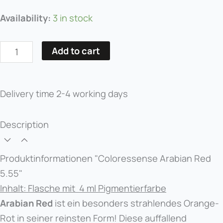
Coloressense
Availability:
3 in stock
Arabian
Red
Add to cart
5.55
quantity
Delivery time
2-4 working days
Description
Produktinformationen "Coloressense Arabian Red
5.55"
Inhalt: Flasche mit 4 ml Pigmentierfarbe
Arabian Red
ist ein besonders strahlendes Orange-
Rot in seiner reinsten Form! Diese auffallend