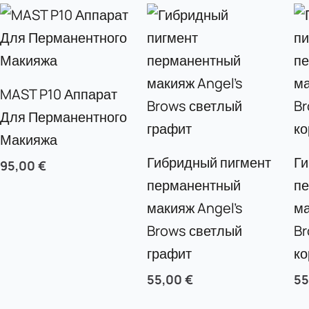
MAST P10 Аппарат
Для Перманентного
Макияжа
Гибридный пигмент
Ги
95,00
€
перманентный
п
макияж Angel’s
ма
Brows светлый
Br
графит
к
55,00
€
5