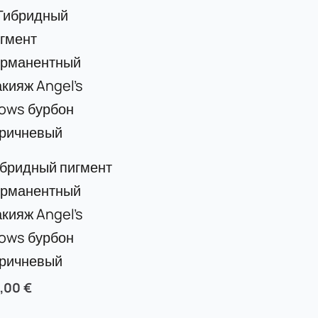
бридный пигмент
ерманентный
кияж Angel’s
ows бурбон
оричневый
5,00
€