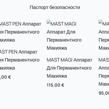
Паспорт безопасности
AST PEN Аппарат
ля Перманентного
MAST MAGI Аппарат
MAS
акияжа
Для Перманентного
Аппа
Макияжа
Пер
5,00
€
Мак
115,00
€
95,