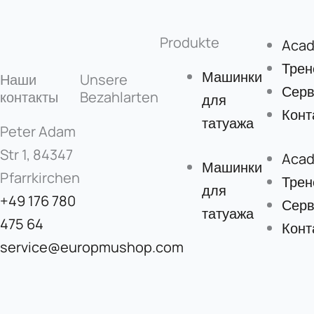
Produkte
Aca
Трен
Машинки
Наши
Unsere
Серв
контакты
Bezahlarten
для
Конт
татуажа
Peter Adam
Str 1, 84347
Aca
Машинки
Pfarrkirchen
Трен
для
+49 176 780
Серв
татуажа
475 64
Конт
service@europmushop.com