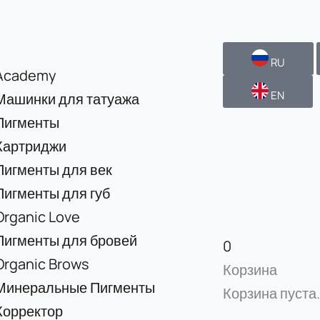
RU
Academy
EN
Машинки для татуажа
Пигменты
Картриджи
Пигменты для век
Пигменты для губ
Organic Love
Пигменты для бровей
0
Organic Brows
Корзина
Минеральные Пигменты
Корзина пуста.
Корректор