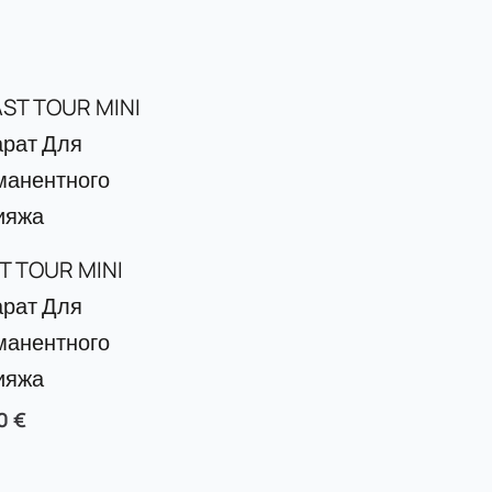
T TOUR MINI
рат Для
манентного
ияжа
00
€