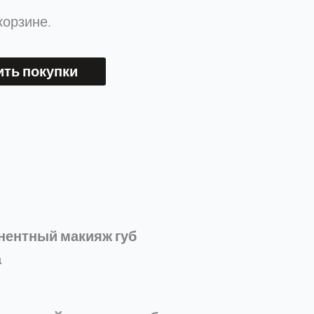
корзине.
ть покупки
нентный макияж губ
а