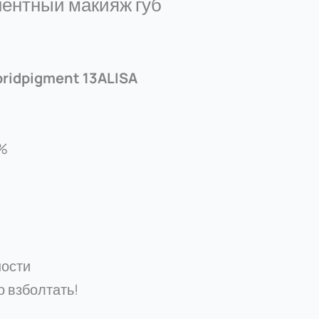
ентный макияж губ
bridpigment 13ALISA
 %
ности
 взболтать!