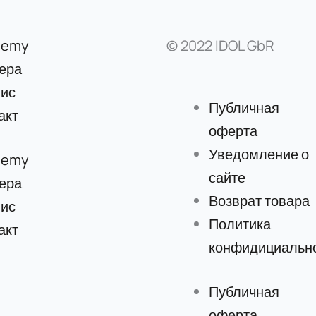
demy
© 2022 IDOL GbR
ера
ис
Публичная
акт
оферта
Уведомление о
demy
сайте
ера
Возврат товара
ис
Политика
акт
конфидициальн
Публичная
оферта